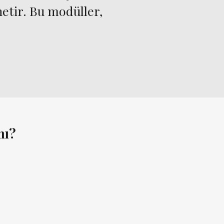
netir. Bu modüller,
mı?