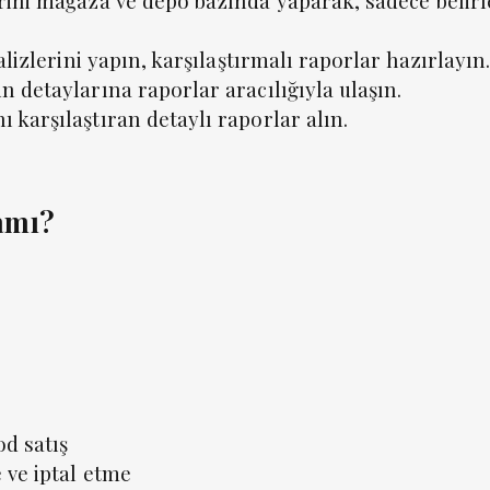
rini mağaza ve depo bazında yaparak, sadece belir
alizlerini yapın, karşılaştırmalı raporlar hazırlayın
 detaylarına raporlar aracılığıyla ulaşın.
 karşılaştıran detaylı raporlar alın.
amı?
od satış
 ve iptal etme