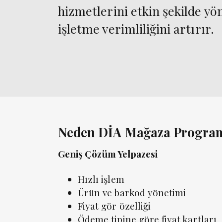
hizmetlerini etkin şekilde yö
işletme verimliliğini artırır.
Neden DİA Mağaza Progra
Geniş Çözüm Yelpazesi
Hızlı işlem
Ürün ve barkod yönetimi
Fiyat gör özelliği
Ödeme tipine göre fiyat kartları