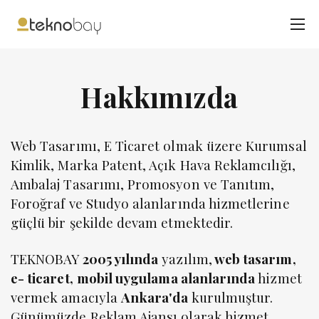
Hakkımızda
Web Tasarımı, E Ticaret olmak üzere Kurumsal
Kimlik, Marka Patent, Açık Hava Reklamcılığı,
Ambalaj Tasarımı, Promosyon ve Tanıtım,
Foroğraf ve Studyo alanlarında hizmetlerine
güçlü bir şekilde devam etmektedir.
TEKNOBAY
2005 yılında
yazılım,
web tasarım,
e- ticaret,
mobil uygulama alanlarında
hizmet
vermek amacıyla
Ankara'da
kurulmuştur.
Günümüzde Reklam Ajansı olarak hizmet