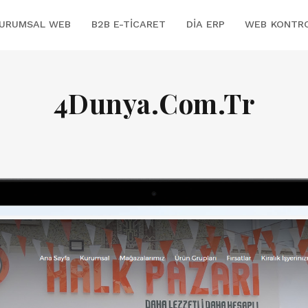
URUMSAL WEB
B2B E-TICARET
DİA ERP
WEB KONTR
4Dunya.Com.Tr