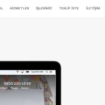
OL
HIZMETLER
İŞLERIMIZ
TEKLIF İSTE
İLETIŞIM