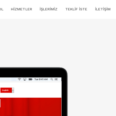
OL
HIZMETLER
İŞLERIMIZ
TEKLIF İSTE
İLETIŞIM