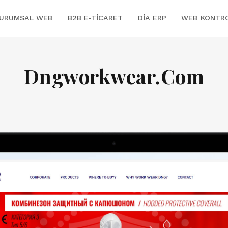
URUMSAL WEB
B2B E-TICARET
DİA ERP
WEB KONTR
Dngworkwear.Com