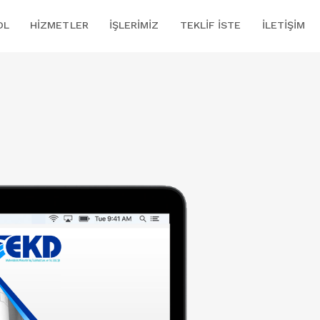
OL
HIZMETLER
İŞLERIMIZ
TEKLIF İSTE
İLETIŞIM