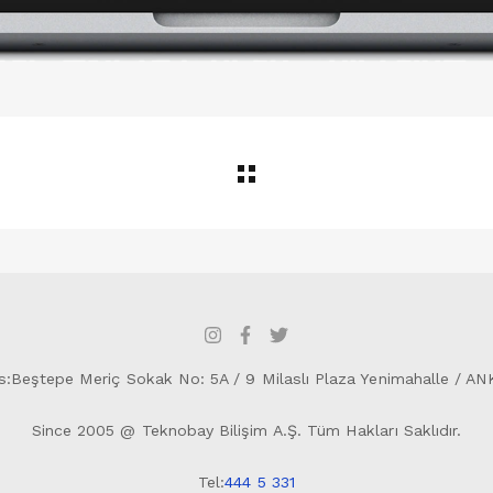
s:Beştepe Meriç Sokak No: 5A / 9 Milaslı Plaza Yenimahalle / A
Since 2005 @ Teknobay Bilişim A.Ş. Tüm Hakları Saklıdır.
Tel:
444 5 331