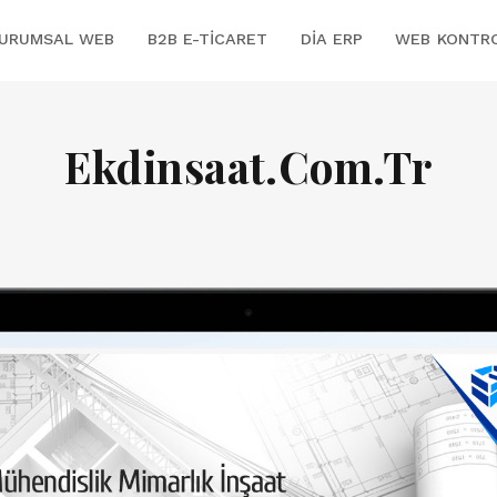
URUMSAL WEB
B2B E-TICARET
DİA ERP
WEB KONTR
Ekdinsaat.Com.Tr