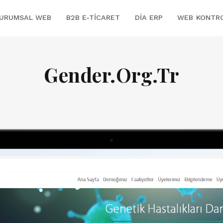
URUMSAL WEB
B2B E-TICARET
DİA ERP
WEB KONTR
Gender.Org.Tr