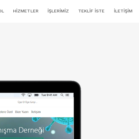
OL
HIZMETLER
İŞLERIMIZ
TEKLIF İSTE
İLETIŞIM