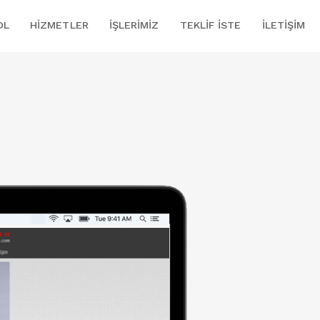
OL
HIZMETLER
İŞLERIMIZ
TEKLIF İSTE
İLETIŞIM