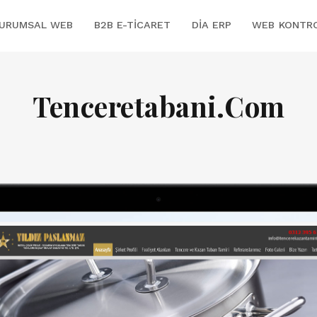
URUMSAL WEB
B2B E-TICARET
DİA ERP
WEB KONTR
Tenceretabani.Com