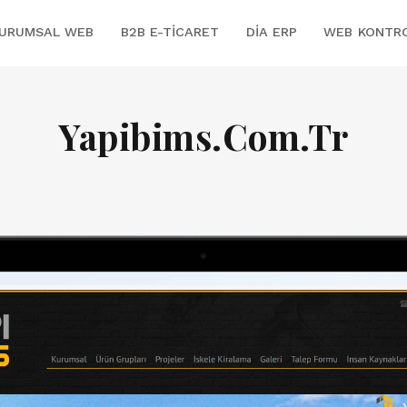
URUMSAL WEB
B2B E-TICARET
DİA ERP
WEB KONTR
Yapibims.Com.Tr