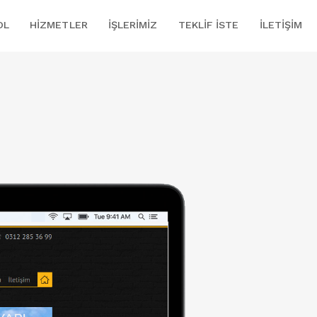
OL
HIZMETLER
İŞLERIMIZ
TEKLIF İSTE
İLETIŞIM