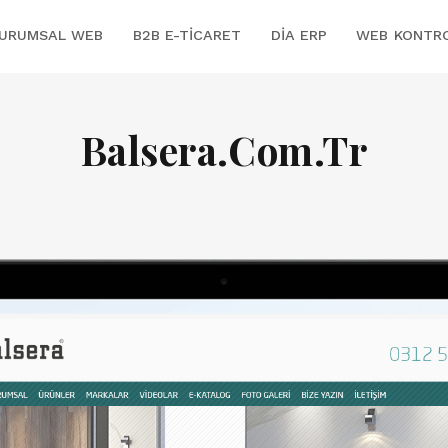
URUMSAL WEB
B2B E-TICARET
DİA ERP
WEB KONTR
Balsera.Com.Tr