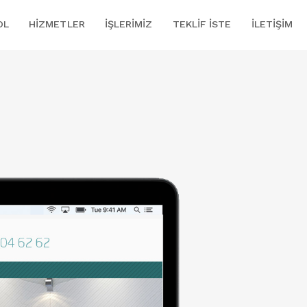
OL
HIZMETLER
İŞLERIMIZ
TEKLIF İSTE
İLETIŞIM