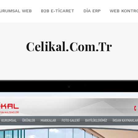
URUMSAL WEB
B2B E-TICARET
DİA ERP
WEB KONTR
Celikal.Com.Tr