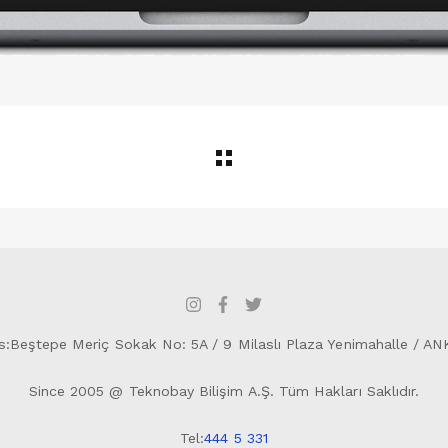
s:Beştepe Meriç Sokak No: 5A / 9 Milaslı Plaza Yenimahalle / A
Since 2005 @ Teknobay Bilişim A.Ş. Tüm Hakları Saklıdır.
Tel:
444 5 331