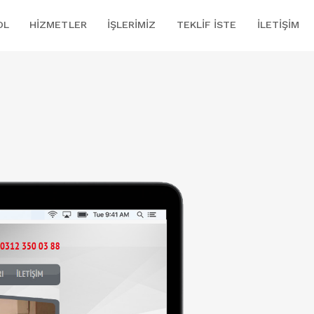
OL
HIZMETLER
İŞLERIMIZ
TEKLIF İSTE
İLETIŞIM