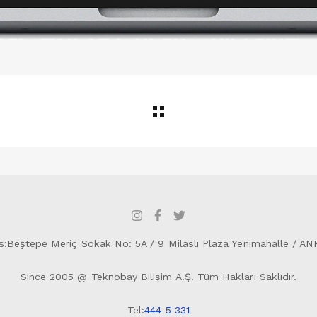
s:Beştepe Meriç Sokak No: 5A / 9 Milaslı Plaza Yenimahalle / A
Since 2005 @ Teknobay Bilişim A.Ş. Tüm Hakları Saklıdır.
Tel:
444 5 331