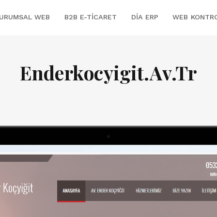
URUMSAL WEB
B2B E-TICARET
DİA ERP
WEB KONTR
Enderkocyigit.Av.Tr