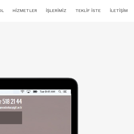
OL
HIZMETLER
İŞLERIMIZ
TEKLIF İSTE
İLETIŞIM