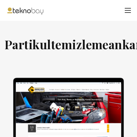
Partikultemizlemeank