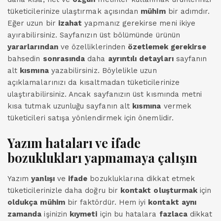
tüketicilerinize ulaştırmak açısından
mühim
bir adımdır.
Eğer uzun bir
izahat
yapmanız gerekirse meni ikiye
ayırabilirsiniz. Sayfanızın üst bölümünde ürünün
yararlarından
ve özelliklerinden
özetlemek gerekirse
bahsedin
sonrasında
daha
ayrıntılı
detayları
sayfanın
alt
kısmına
yazabilirsiniz. Böylelikle uzun
açıklamalarınızı da kısaltmadan tüketicilerinize
ulaştırabilirsiniz. Ancak sayfanızın üst kısmında metni
kısa tutmak uzunluğu sayfanın alt
kısmına
vermek
tüketicileri satışa yönlendirmek için önemlidir.
Yazım hataları ve
ifade
bozuklukları yapmamaya çalışın
Yazım
yanlışı
ve
ifade
bozukluklarına dikkat etmek
tüketicilerinizle daha doğru bir
kontakt
oluşturmak
için
oldukça
mühim
bir faktördür. Hem iyi
kontakt
aynı
zamanda
işinizin
kıymeti
için bu hatalara
fazlaca
dikkat