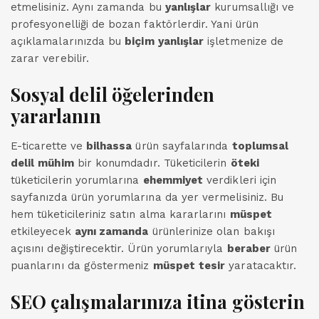
etmelisiniz. Aynı zamanda bu
yanlışlar
kurumsallığı ve
profesyonelliği de bozan faktörlerdir. Yani ürün
açıklamalarınızda bu
biçim
yanlışlar
işletmenize de
zarar verebilir.
Sosyal
delil
öğelerinden
yararlanın
E-ticarette ve
bilhassa
ürün sayfalarında
toplumsal
delil
mühim
bir konumdadır. Tüketicilerin
öteki
tüketicilerin yorumlarına
ehemmiyet
verdikleri için
sayfanızda ürün yorumlarına da yer vermelisiniz. Bu
hem tüketicileriniz satın alma kararlarını
müspet
etkileyecek
aynı zamanda
ürünlerinize olan bakışı
açısını değiştirecektir. Ürün yorumlarıyla
beraber
ürün
puanlarını da göstermeniz
müspet
tesir
yaratacaktır.
SEO çalışmalarınıza
itina
gösterin