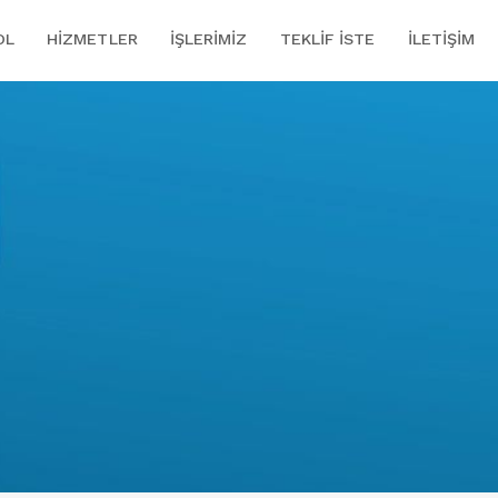
OL
HIZMETLER
İŞLERIMIZ
TEKLIF İSTE
İLETIŞIM