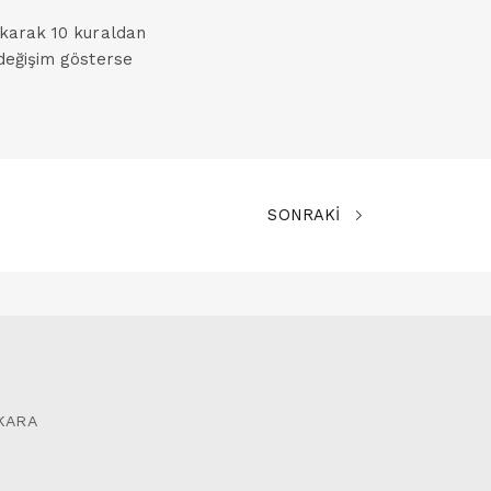
akarak 10 kuraldan
 değişim gösterse
SONRAKİ
NKARA