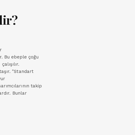
dir?
r
r. Bu ebeple çoğu
alışılır.
taşır. "Standart
vur
sarımcılarının takip
ardır. Bunlar