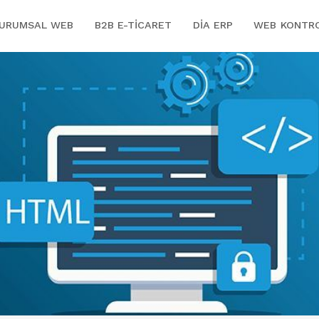
URUMSAL WEB
B2B E-TICARET
DİA ERP
WEB KONTR