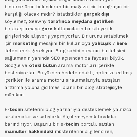
binlerce ürün bulunduran bir mağaza için bu uğraşın bir
karşılığı olacak mıdır? İstatistikler
gerçek dışı
söylemez, Seewhy
tarafınca
meydana getirilen
bir araştırmaya
gore
kullanıcıların bir siteye ilk
girişlerinde alışveriş yapmıyorlar. Bir ürünü satabilmek
için
marketing
mesajını bir kullanıcıya
yaklaşık
7
kere
iletebilmek gerekiyor. Blog sahibi olmanın bu iletişimi
sağlamanın yanında SEO açısından da faydası büyük.
Google ve
öteki
bütün
arama motorları içerikle
besleniyorlar. Bu yüzden hedefe odaklı, optimize edilmiş
içerikler ile arama motoru sıralamalarıyla satışları
arttırma yoluna gidilmesi planlı bir blog stratejisiyle
mümkün.
E-
tecim
sitelerini blog yazılarıyla desteklemek yalnızca
sıralamalar ve satışlarla ölçülemeyecek faydalar
barındırıyor. Başarılı bir e-
tecim
portalı, satılan
mamüller
hakkındaki
müşterilerini bilgilendiren,