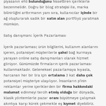
piyasanın ehli
bulunduğunu
hissettiren içeriklerle
bezenmelidir. Doğru bir blog stratejisi ile, marka
bilinirliğini arttırmanın yanı sıra, kullanıcılar
içinde
bir
ağ oluşturarak sadık bir
satın alan
portföyü yaratmak
mümkün.
Satış danışmanı: İçerik Pazarlaması
İçerik pazarlaması; ürün bilgilerini, kullanım alanlarını
içeren, potansiyel müşterilerle
şahsi
bağ kurmaya
yarayan online satış danışmanları olarak hizmet
görüyor. Günümüzde firmaların içerik pazarlaması
kullanmaktadır. Geleneksel pazarlamaya kıyasla,
harcanan her bir lira için
ortalama
3 kat
daha çok
potansiyel müşteriye ulaşılıyor. İnsanların p’inin
reklamlar yerine içeriklerden bir
firma
hakkındaki
malumat
edinmeyi tercih
etmiş olduğu
bir dünyada,
klasik yöntemlerle pazar
oranı
büyütmeye çalışmak
akıntıya karşı kürek çekmekle eş
kıymet
diyebiliriz.