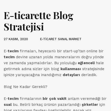
E-ticarette Blog
Stratejisi
27 KASIM, 2020
E-TİCARET SANAL MARKET
E-
tecim
firmaları, heyecanlı bir start-up’tan online bir
tecim
devine uzanan yolda manevralarını doğru yönde
ve zamanda yapmalıdırlar. Bu yolculuğu
eğlenceli
hale
getirmek adına sizler için blog
kullanması
stratejisinde
işinize yarayacağına inandığımız
detayları
derledik.
Blog Ne Kadar Gerekli?
E-
tecim
firmalarının
bir çok
vakit
anlam veremediği bir
sual
bu. Belirli birkaç ürünün pazarlandığı
şirketler
için
blog yazılarının faydası öngörülebilir. Ancak yüz