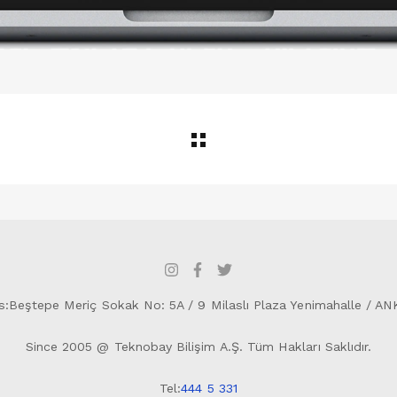
s:Beştepe Meriç Sokak No: 5A / 9 Milaslı Plaza Yenimahalle / A
Since 2005 @ Teknobay Bilişim A.Ş. Tüm Hakları Saklıdır.
Tel:
444 5 331