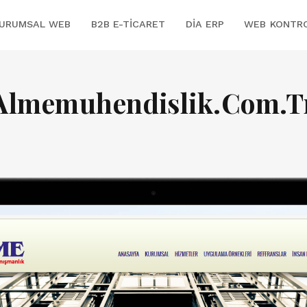
URUMSAL WEB
B2B E-TICARET
DİA ERP
WEB KONTR
Almemuhendislik.Com.T