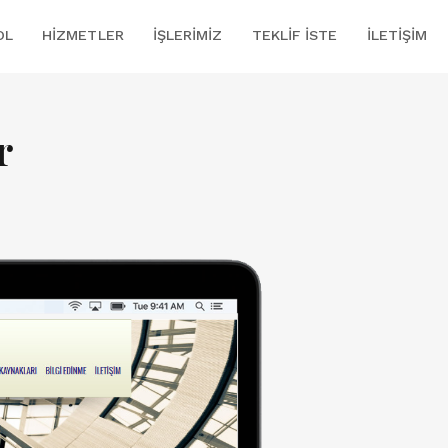
OL
HIZMETLER
İŞLERIMIZ
TEKLIF İSTE
İLETIŞIM
r